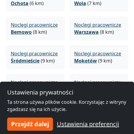
Ochota
(6 km)
Wola
(7 km)
Noclegi pracownicze
Noclegi pracownicze
Bemowo
(8 km)
Warszawa
(8 km)
Noclegi pracownicze
Noclegi pracownicze
Śródmieście
(9 km)
Mokotów
(9 km)
Noclegi pracownicze
Noclegi pracownicze
Żoliborz
(10 km)
Ursynów
(11 km)
Ustawienia prywatności
Ta strona używa plików cookie. Korzystając z witryny
zgadzasz się na ich użycie.
Noclegi pracownicze
Noclegi pracownicze
Bielany
(11 km)
Praga Północ
(12
Przejdź dalej
Ustawienia preferencji
km)