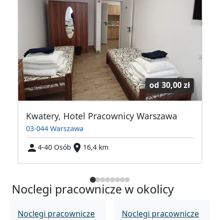
od
30,00 zł
 Warszawska Przystań
Kwatery, Hotel Pracownicy Warszawa
03-044 Warszawa
4-40 Osób
16,4 km
Noclegi pracownicze w okolicy
Noclegi pracownicze
Noclegi pracownicze