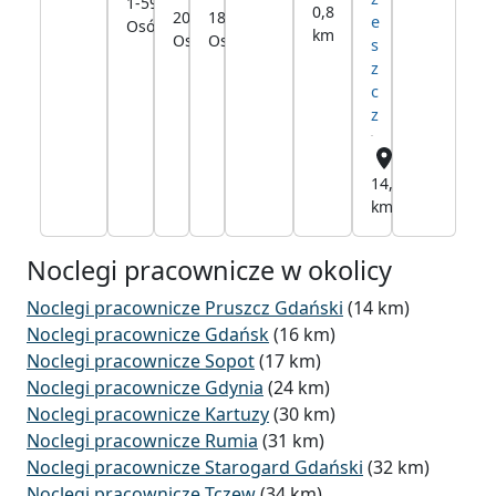
1-59
13,6
0,8
200
180
km
km
e
Osób
km
km
Osób
Osób
s
z
c
z
14,3
km
Noclegi pracownicze w okolicy
Noclegi pracownicze Pruszcz Gdański
(14 km)
Noclegi pracownicze Gdańsk
(16 km)
Noclegi pracownicze Sopot
(17 km)
Noclegi pracownicze Gdynia
(24 km)
Noclegi pracownicze Kartuzy
(30 km)
Noclegi pracownicze Rumia
(31 km)
Noclegi pracownicze Starogard Gdański
(32 km)
Noclegi pracownicze Tczew
(34 km)