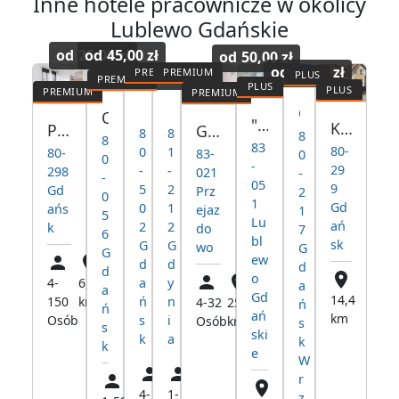
Inne hotele pracownicze w okolicy
Lublewo Gdańskie
od
25,00 zł
od
45,00 zł
od
50,00 zł
od
35,00 zł
od
30,00 zł
Hostel dla firm
Apartgdynia
Gdańsk Wrzeszcz Pokoje
Orunia - Kwatery Pracownicze
"Mysi Dwór" Pokoje Gościnne Lublewo
Kwatery pracownicze przy obwodnicy Mela
Pokoje dla pracowników - Świetna lokalizacja
Gdańsk - Hotel Pracowniczy w pobliżu rafinerii
8
8
8
8
83
80-
0
1
80-
83-
0
0
-
29
-
-
298
021
-
-
05
9
5
2
Gd
Prz
2
0
1
Gd
0
1
ańs
ejaz
1
5
Lu
ań
2
2
k
do
7
6
bl
sk
G
G
wo
G
G
ew
d
d
d
d
o
4-
6,9
a
y
a
a
Gd
14,4
150
km
ń
n
4-32
25,7
ń
ń
ań
km
Osób
s
i
Osób
km
s
s
ski
k
a
k
k
e
W
r
4-
1-
18,2
25,6
z