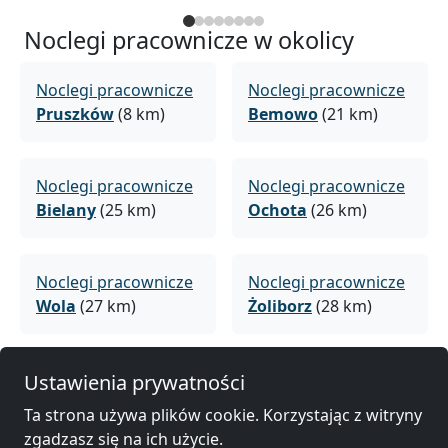
Noclegi pracownicze w okolicy
Noclegi pracownicze
Noclegi pracownicze
Pruszków
(8 km)
Bemowo
(21 km)
Noclegi pracownicze
Noclegi pracownicze
Bielany
(25 km)
Ochota
(26 km)
Noclegi pracownicze
Noclegi pracownicze
Wola
(27 km)
Żoliborz
(28 km)
Noclegi pracownicze
Noclegi pracownicze
Ustawienia prywatności
Warszawa
(29 km)
Śródmieście
(29 km)
Ta strona używa plików cookie. Korzystając z witryny
zgadzasz się na ich użycie.