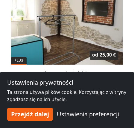
od
25,00 €
m Lörrach
Monteurwohnung Rheinfelden
79618 Rheinfelden
Ustawienia prywatności
Ta strona używa plików cookie. Korzystając z witryny
1-5 Osób
14,5 km
zgadzasz się na ich użycie.
Przejdź dalej
Ustawienia preferencji
Noclegi pracownicze w okolicy
Noclegi pracownicze
Noclegi pracownicze