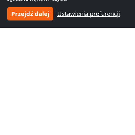
Przejdź dalej
Ustawienia preferencji
E&M Stays
01067 Dresden
3-160 Osób
31,4 km
Noclegi pracownicze w okolicy
Noclegi pracownicze
Noclegi pracownicze
Drezno
(29 km)
Děčín
(37 km)
Noclegi pracownicze
Noclegi pracownicze