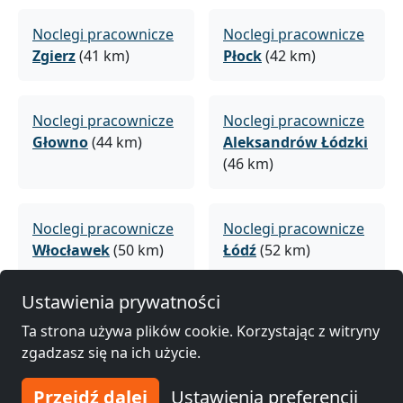
Noclegi pracownicze
Noclegi pracownicze
Zgierz
(41 km)
Płock
(42 km)
Noclegi pracownicze
Noclegi pracownicze
Głowno
(44 km)
Aleksandrów Łódzki
(46 km)
Noclegi pracownicze
Noclegi pracownicze
Włocławek
(50 km)
Łódź
(52 km)
Ustawienia prywatności
Noclegi pracownicze
Noclegi pracownicze
Ta strona używa plików cookie. Korzystając z witryny
Konstantynów
Łowicz
(58 km)
zgadzasz się na ich użycie.
Łódzki
(53 km)
Przejdź dalej
Ustawienia preferencji