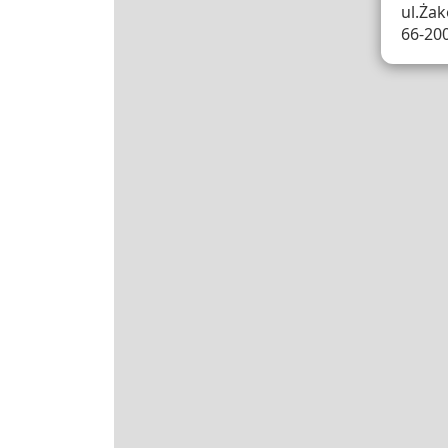
ul.Żak
66-20