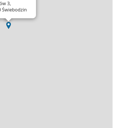
ów 3,
0 Świebodzin