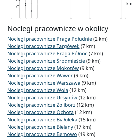
4-40
10,3
km
Osób
150
km
Osób
km
Osób
km
Osób
Noclegi pracownicze w okolicy
Noclegi pracownicze Praga Południe
(2 km)
Noclegi pracownicze Targówek
(7 km)
Noclegi pracownicze Praga Północ
(7 km)
Noclegi pracownicze Śródmieście
(9 km)
Noclegi pracownicze Mokotów
(9 km)
Noclegi pracownicze Wawer
(9 km)
Noclegi pracownicze Warszawa
(9 km)
Noclegi pracownicze Wola
(12 km)
Noclegi pracownicze Ursynów
(12 km)
Noclegi pracownicze Żoliborz
(12 km)
Noclegi pracownicze Ochota
(12 km)
Noclegi pracownicze Białołeka
(15 km)
Noclegi pracownicze Bielany
(17 km)
Noclegi pracownicze Bemowo
(19 km)