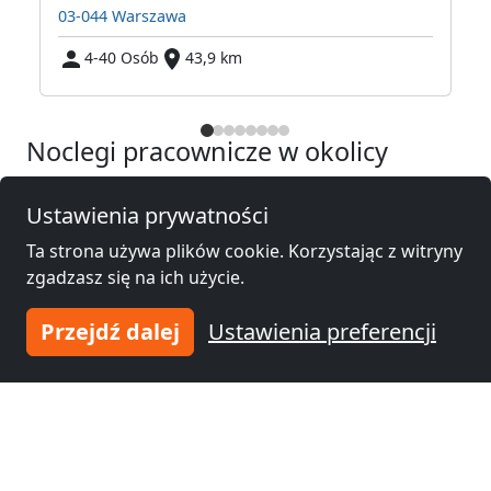
03-044 Warszawa
4-40 Osób
43,9 km
Noclegi pracownicze w okolicy
Noclegi pracownicze
Noclegi pracownicze
Ustawienia prywatności
Pruszków
(18 km)
Bemowo
(30 km)
Ta strona używa plików cookie. Korzystając z witryny
zgadzasz się na ich użycie.
Noclegi pracownicze
Noclegi pracownicze
Przejdź dalej
Ustawienia preferencji
Bielany
(34 km)
Ochota
(36 km)
Noclegi pracownicze
Noclegi pracownicze
Wola
(37 km)
Żoliborz
(38 km)