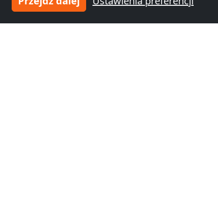
Przejdź dalej
Ustawienia preferencji
Noclegi pracownicze
Noclegi pracownicze
Ursynów
(41 km)
Praga Północ
(42
km)
Noclegi pracownicze
Noclegi pracownicze
Targówek
(44 km)
Praga Południe
(46
km)
Noclegi pracownicze
Wawer
(54 km)