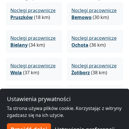
Noclegi pracownicze
Noclegi pracownicze
Pruszków
(18 km)
Bemowo
(30 km)
Noclegi pracownicze
Noclegi pracownicze
Bielany
(34 km)
Ochota
(36 km)
Noclegi pracownicze
Noclegi pracownicze
Wola
(37 km)
Żoliborz
(38 km)
Noclegi pracownicze
Noclegi pracownicze
Ustawienia prywatności
Warszawa
(39 km)
Białołeka
(39 km)
Ta strona używa plików cookie. Korzystając z witryny
zgadzasz się na ich użycie.
Noclegi pracownicze
Noclegi pracownicze
Śródmieście
(39 km)
Mokotów
(40 km)