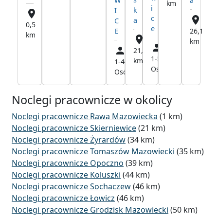
W
a
km
i
k
I
c
a
C
0,5
e
26,1
E
km
km
21,1
1-5
21,7
km
1-40
20,9
Osób
km
Osób
km
Noclegi pracownicze w okolicy
Noclegi pracownicze Rawa Mazowiecka
(1 km)
Noclegi pracownicze Skierniewice
(21 km)
Noclegi pracownicze Żyrardów
(34 km)
Noclegi pracownicze Tomaszów Mazowiecki
(35 km)
Noclegi pracownicze Opoczno
(39 km)
Noclegi pracownicze Koluszki
(44 km)
Noclegi pracownicze Sochaczew
(46 km)
Noclegi pracownicze Łowicz
(46 km)
Noclegi pracownicze Grodzisk Mazowiecki
(50 km)