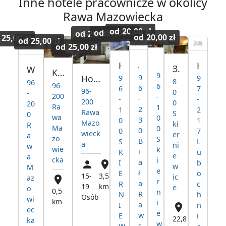
Inne hotele pracownicze w okolicy
Rawa Mazowiecka
od
20,00 zł
od
50,00 zł
od
20,00 zł
od
20,00 zł
25,00 zł
od
25,00 zł
od
25,00 zł
Hostel Poniatow
Agroturystyka Biała Rawska
HOSTEL DLA PRACOWNIKÓW
Hotel pracowniczy Lubochnia
Здам квартиру 2 кімнати + санвузол
Wolne pokoje hostel Rawa Mazowiecka
Kwatery Pracownicze Rawa Mazowiecka Hostel
9
Hostel do wynajęcia Kwatery Pracownicze Rawa Mazowiecka
9
9
9
8
96
96-
6
6
6
7
96-
0
-
200
-
-
-
-
200
0
20
Ra
1
2
1
2
Rawa
S
0
wa
0
3
0
1
Mazo
ki
R
Ma
0
0
0
7
wieck
er
a
zo
S
B
S
L
a
ni
w
wie
k
i
K
u
e
a
cka
i
a
I
b
w
M
e
ł
E
o
15-
3,5
ic
az
r
a
R
c
19
km
e
o
0,5
n
R
N
h
Osób
wi
km
i
a
I
n
ec
e
w
E
i
22,8
ka
w
s