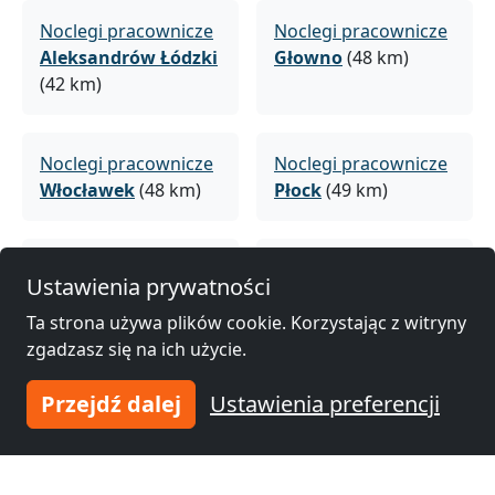
Noclegi pracownicze
Noclegi pracownicze
Aleksandrów Łódzki
Głowno
(48 km)
(42 km)
Noclegi pracownicze
Noclegi pracownicze
Włocławek
(48 km)
Płock
(49 km)
Noclegi pracownicze
Noclegi pracownicze
Ustawienia prywatności
Konstantynów
Łódź
(51 km)
Łódzki
(49 km)
Ta strona używa plików cookie. Korzystając z witryny
zgadzasz się na ich użycie.
Przejdź dalej
Ustawienia preferencji
Noclegi pracownicze
Noclegi pracownicze
Pabianice
(58 km)
Brzeziny
(61 km)