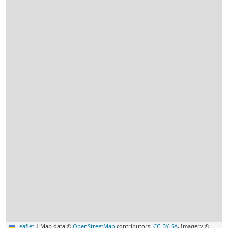
Leaflet
|
Map data ©
OpenStreetMap
contributors,
CC-BY-SA
, Imagery ©