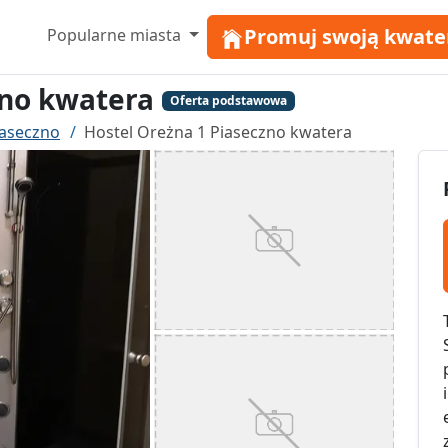
Promuj swoją kwate
Popularne miasta
zno kwatera
Oferta podstawowa
iaseczno
Hostel Oreżna 1 Piaseczno kwatera