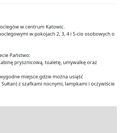
noclegów w centrum Katowic.
clegowymi w pokojach 2, 3, 4 i 5-cio osobowych o
ecie Państwo:
binę prysznicową, toaletę, umywalkę oraz
, wygodne miejsce gdzie można usiąść
ułtan) z szafkami nocnymi, lampkami i oczywiście