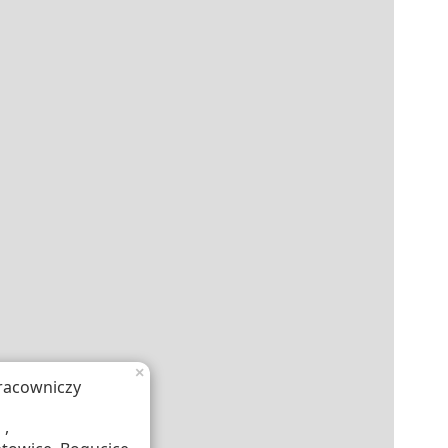
×
racowniczy
 ,