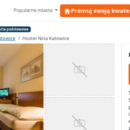
Promuj swoją kwate
Popularne miasta
erta podstawowa
atowice
Hostel Nina Katowice