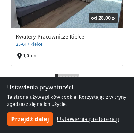
od
28,00 zł
Kwatery Pracownicze Kielce
25-617 Kielce
2
1,0 km
Noclegi pracownicze w okolicy
Ustawienia prywatności
Noclegi pracownicze
Noclegi pracownicze
Ta strona używa plików cookie. Korzystając z witryny
Kielce
(1 km)
Stąporków
(26 km)
zgadzasz się na ich użycie.
Przejdź dalej
Ustawienia preferencji
Noclegi pracownicze
Noclegi pracownicze
Suchedniów
(27 km)
Skarżysko-