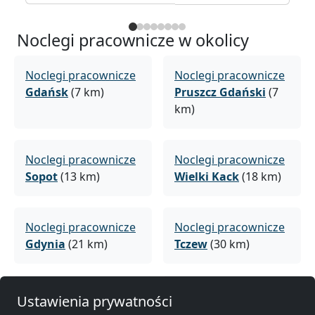
Noclegi pracownicze w okolicy
Noclegi pracownicze
Noclegi pracownicze
Gdańsk
(7 km)
Pruszcz Gdański
(7
km)
Noclegi pracownicze
Noclegi pracownicze
Sopot
(13 km)
Wielki Kack
(18 km)
Noclegi pracownicze
Noclegi pracownicze
Gdynia
(21 km)
Tczew
(30 km)
Noclegi pracownicze
Noclegi pracownicze
Ustawienia prywatności
Rumia
(32 km)
Starogard Gdański