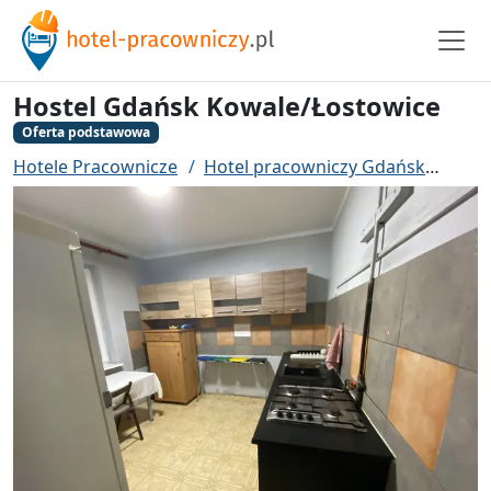
Hostel Gdańsk Kowale/Łostowice
Oferta podstawowa
Hotele Pracownicze
Hotel pracowniczy Gdańsk
Host