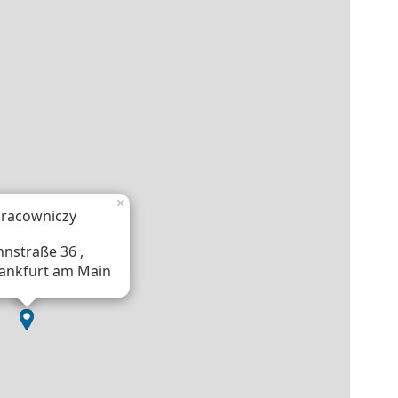
×
pracowniczy
nstraße 36 ,
rankfurt am Main