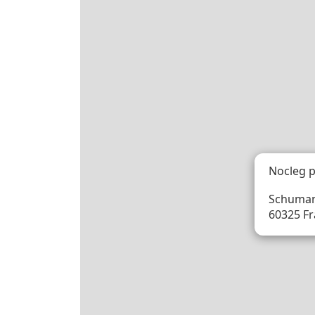
Nocleg 
Schuman
60325 F