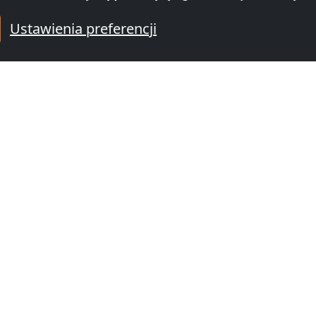
Ustawienia preferencji
|
Map data ©
OpenStreetMap
contributors,
CC-BY-SA
, Imagery ©
Mapbox
e pracownicze w okolicy Frankfur