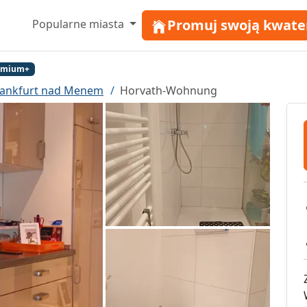
Promuj swoją kwate
Popularne miasta
remium+
rankfurt nad Menem
Horvath-Wohnung