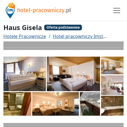
Haus Gisela
Oferta podstawowa
Hotele Pracownicze
Hotel pracowniczy Imst
Haus Gi