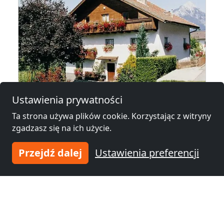
od
20,00 €
Ustawienia prywatności
Ta strona używa plików cookie. Korzystając z witryny
Haus Grall
zgadzasz się na ich użycie.
6492 Imsterberg
Przejdź dalej
Ustawienia preferencji
1-14 Osób
16,4 km
Noclegi pracownicze w okolicy
Noclegi pracownicze
Noclegi pracownicze