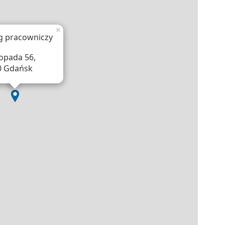
×
g pracowniczy
topada 56,
0 Gdańsk