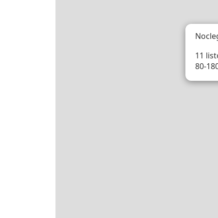
Nocle
11 lis
80-18