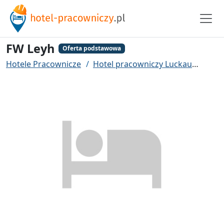
FW Leyh
Oferta podstawowa
Hotele Pracownicze
Hotel pracowniczy Luckau
FW L