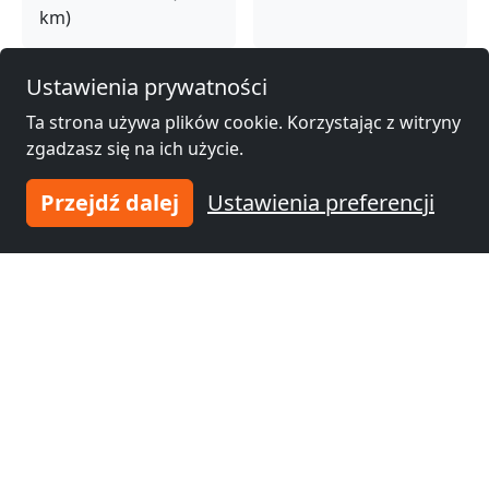
km)
Ustawienia prywatności
Noclegi pracownicze
Noclegi pracownicze
Riesa
(63 km)
Fürstenwalde/Spree
Ta strona używa plików cookie. Korzystając z witryny
(68 km)
zgadzasz się na ich użycie.
Przejdź dalej
Ustawienia preferencji
Noclegi pracownicze
Poczdam
(77 km)
Dodaj swoje zakwaterowanie
i dołącz do
tysięcy
zadowolonych!