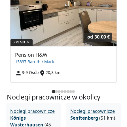
od
30,00 €
Pension H&W
15837 Baruth / Mark
3-9 Osób
20,8 km
Noclegi pracownicze w okolicy
Noclegi pracownicze
Noclegi pracownicze
Königs
Senftenberg
(51 km)
Wusterhausen
(45