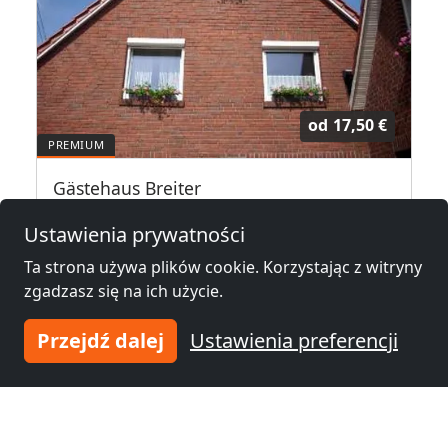
od
17,50 €
Gästehaus Breiter
26725 Emden
Ustawienia prywatności
1-18 Osób
43,1 km
Ta strona używa plików cookie. Korzystając z witryny
zgadzasz się na ich użycie.
Noclegi pracownicze w okolicy
Przejdź dalej
Ustawienia preferencji
Noclegi pracownicze
Noclegi pracownicze
Aurich
(16 km)
Emden
(44 km)