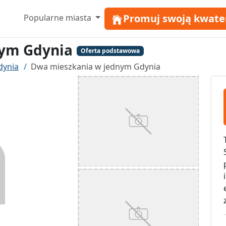
Promuj swoją kwate
Popularne miasta
nym Gdynia
Oferta podstawowa
dynia
Dwa mieszkania w jednym Gdynia