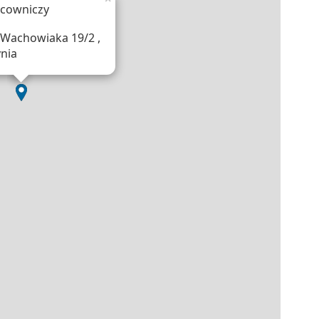
acowniczy
Wachowiaka 19/2 ,
nia