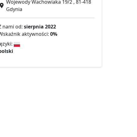
Wojewody Wachowiaka 19/2 , 81-418
Gdynia
Z nami od:
sierpnia 2022
Wskaźnik aktywności:
0%
Języki:
polski