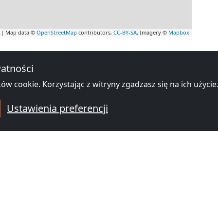
|
Map data ©
OpenStreetMap
contributors,
CC-BY-SA
, Imagery ©
Mapbox
e hotele pracownicze w okolicy Gd
atności
ów cookie. Korzystając z witryny zgadzasz się na ich użycie
Ustawienia preferencji
od
25,00 zł
stel dla firm
-502 Gdańsk
80-298 Gdańsk