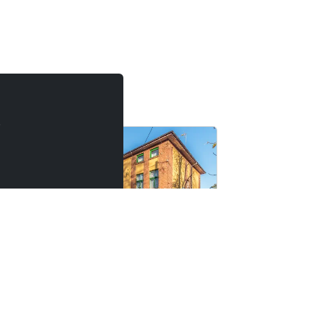
ynia
.
Pokoje dla pracowników - Świetna lokalizacja
Orunia - Kwatery Pracownicze
80-056 Gdańsk
83-021 Przejaz