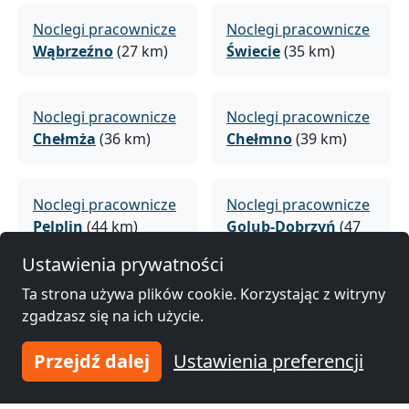
Noclegi pracownicze
Noclegi pracownicze
Wąbrzeźno
(27 km)
Świecie
(35 km)
Noclegi pracownicze
Noclegi pracownicze
Chełmża
(36 km)
Chełmno
(39 km)
Noclegi pracownicze
Noclegi pracownicze
Pelplin
(44 km)
Golub-Dobrzyń
(47
km)
Ustawienia prywatności
Ta strona używa plików cookie. Korzystając z witryny
Noclegi pracownicze
Noclegi pracownicze
zgadzasz się na ich użycie.
Sztum
(49 km)
Prabuty
(50 km)
Przejdź dalej
Ustawienia preferencji
Noclegi pracownicze
Noclegi pracownicze