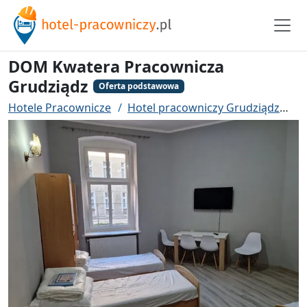
DOM Kwatera Pracownicza
Grudziądz
Oferta podstawowa
Hotele Pracownicze
Hotel pracowniczy Grudziądz
D