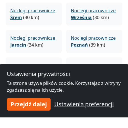
Noclegi pracownicze
Noclegi pracownicze
Śrem
(30 km)
Września
(30 km)
Noclegi pracownicze
Noclegi pracownicze
Jarocin
(34 km)
Poznań
(39 km)
Noclegi pracownicze
Noclegi pracownicze
Luboń
(40 km)
Mosina
(43 km)
Ustawienia prywatności
Ta strona używa plików cookie. Korzystając z witryny
zgadzasz się na ich użycie.
Noclegi pracownicze
Noclegi pracownicze
Gniezno
(43 km)
Gostyń
(44 km)
Przejdź dalej
Ustawienia preferencji
Noclegi pracownicze
Noclegi pracownicze
Krotoszyn
(55 km)
Wągrowiec
(58 km)