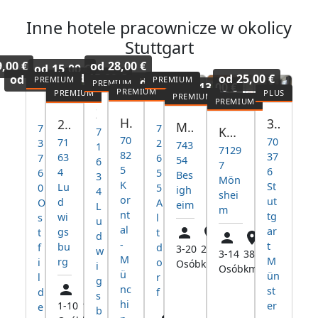
Inne hotele pracownicze w okolicy
Stuttgart
9,00 €
od
28,00 €
od
15,00 €
od
15,00 €
od
25,00 €
od
10,00 €
od
12,99 €
od
13,00 €
Schlafking
Wohnung Malchut
Zimmervermietung Final
Hotel DAS SCHLAFWERK Stuttgart-Nord
3-Zimmer Wohnung in Stuttgart-Münster
2 - 5 Zimmer Wohnungen in Ludwigsburg
Monteurwohnungen Besigheim - mit Parkplatz
7
7
Komfortable Unterkunft (ganzes Haus) direkt an der A8
7
70
70
71
3
2
743
1
7129
82
37
63
7
6
54
6
7
5
6
4
6
5
Bes
3
Mön
K
St
Lu
0
5
igh
4
shei
or
ut
d
O
A
eim
L
m
nt
tg
wi
s
l
u
al
ar
gs
t
t
d
-
t
bu
f
d
3-20
24,0
w
3-14
38,6
M
M
rg
i
o
Osób
km
i
Osób
km
ü
ün
l
r
g
nc
st
d
f
s
hi
1-10
13,6
er
e
b