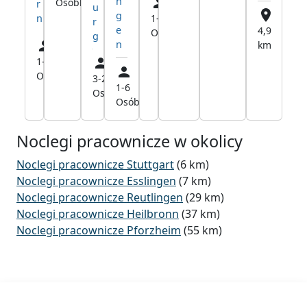
n
Osób
km
r
u
g
1-5
18,4
n
r
e
4,9
Osób
km
g
n
km
1-90
4,7
Osób
km
3-25
14,5
1-6
15,4
Osób
km
Osób
km
Noclegi pracownicze w okolicy
Noclegi pracownicze Stuttgart
(6 km)
Noclegi pracownicze Esslingen
(7 km)
Noclegi pracownicze Reutlingen
(29 km)
Noclegi pracownicze Heilbronn
(37 km)
Noclegi pracownicze Pforzheim
(55 km)