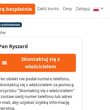
rę bezpłatnie
Załóż konto
Ceny
Zaloguj
a podstawowa
ków
Pan Ryszard
Skontaktuj się z
właścicielem
Ten obiekt nie podał numeru telefonu.
Skontaktuj się z właścicielem za pomocą
przycisku "Skontaktuj się z właścicielem"
i zostaw swój numer telefonu lub adres
e-mail, aby uzyskać szybką informację
zwrotną.