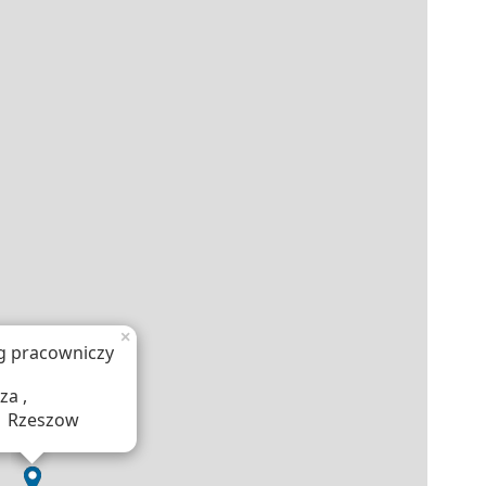
×
g pracowniczy
za ,
1 Rzeszow