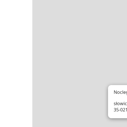
Nocle
słowic
35-02