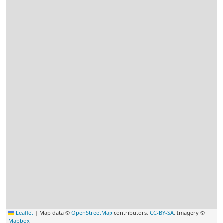
Leaflet
|
Map data ©
OpenStreetMap
contributors,
CC-BY-SA
, Imagery ©
Mapbox