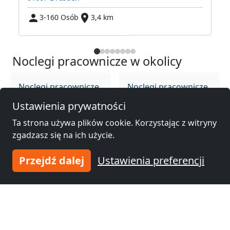
3-160 Osób
3,4 km
Noclegi pracownicze w okolicy
Noclegi pracownicze
Noclegi pracownicze
Drezno
(2 km)
Cieplice
(44 km)
Ustawienia prywatności
Ta strona używa plików cookie. Korzystając z witryny
zgadzasz się na ich użycie.
Noclegi pracownicze
Noclegi pracownicze
Ústí nad Labem
(50
Děčín
(55 km)
Przejdź dalej
Ustawienia preferencji
km)
Noclegi pracownicze
Most
(58 km)