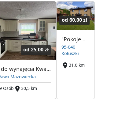
od
60,00 zł
"Pokoje Gościnne Jeziorscy"
95-040
od
25,00 zł
Koluszki
31,0 km
Hostel do wynajęcia Kwatery Pracownicze Rawa Mazowiecka
Rawa Mazowiecka
9 Osób
30,5 km