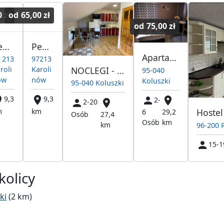
 zł
od
65,00 zł
od
75,00 zł
Pensjonat Libra
Pensjonat Libra
Apartament Przy Straży
 213
97213
NOCLEGI - kwatery pracownicze
roli
Karoli
95-040
ów
nów
Koluszki
95-040 Koluszki
9,3
9,3
2-
2-20
m
km
6
29,2
Osób
27,4
Osób
km
km
96-200 
15-1
kolicy
ki
(2 km)