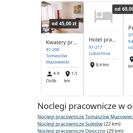
od
60,00
od
45,00 zł
97
Hotel pracowniczy Lubochnia
Ka
Kwatery pracownicze w centrum
97-217
n
97-200
Lubochnia
Tomaszów
Mazowiecki
8,4 km
k
4-9
1,5
Osób
km
Noclegi pracownicze w o
Noclegi pracownicze Tomaszów Mazowiec
Noclegi pracownicze Sulejów
(22 km)
Noclegi pracownicze Opoczno
(29 km)