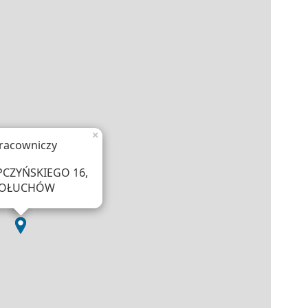
×
racowniczy
PCZYŃSKIEGO 16,
 GOŁUCHÓW