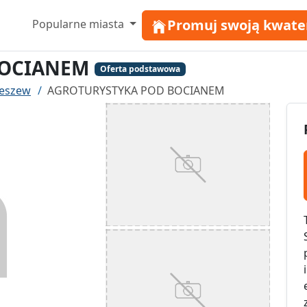
Promuj swoją kwate
Popularne miasta
BOCIANEM
Oferta podstawowa
leszew
AGROTURYSTYKA POD BOCIANEM