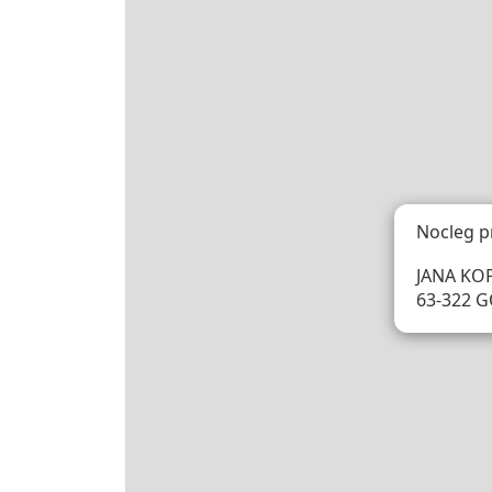
Nocleg p
JANA KO
63-322