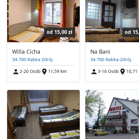
od
15,00 zł
od
15
Willa Cicha
Na Bani
34-700 Rabka Zdrój
34-700 Rabka-Zdrój
2-20 Osób
11,59 km
3-16 Osób
10,71