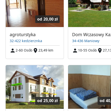
od
20,00 zł
agroturstyka
Dom Wczasowy Ka
32-422 kedzierznka
34-436 Maniowy
2-60 Osób
23,49 km
10-55 Osób
27,1
od
25,00 zł
od
40