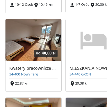
10-12 Osób
10,46 km
1-7 Osób
20,30 
od
40,00 zł
Kwatery pracownicze Nowy Targ
34-400 Nowy Targ
34-440 GRON
22,87 km
29,38 km