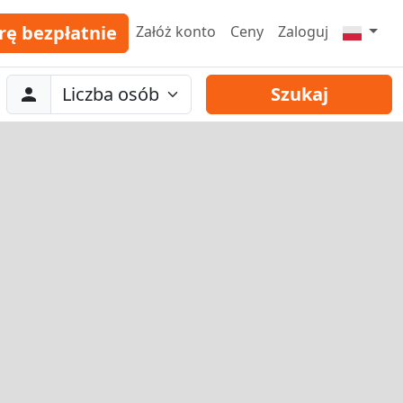
rę bezpłatnie
Załóż konto
Ceny
Zaloguj
Abreise
Liczba osób
Szukaj