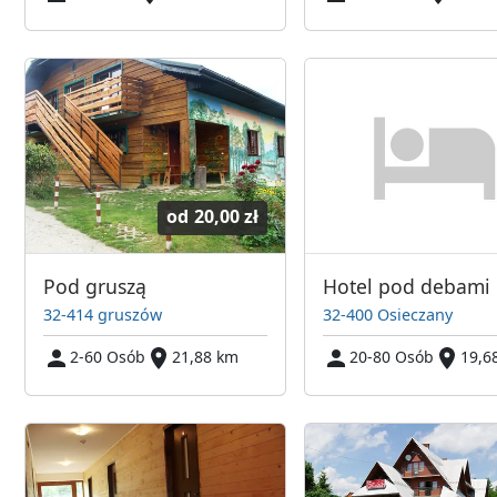
od
20,00 zł
Pod gruszą
Hotel pod debami
32-414 gruszów
32-400 Osieczany
2-60 Osób
21,88 km
20-80 Osób
19,6