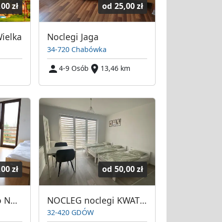
,00 zł
od
25,00 zł
Wielka
Noclegi Jaga
34-720 Chabówka
4-9 Osób
13,46 km
,00 zł
od
50,00 zł
Apartamenty Largo Nowy Targ
NOCLEG noclegi KWATERY pracowników Niepołomice Bochnia Wieliczka Gdów
32-420 GDÓW