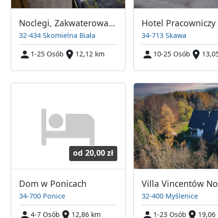
Noclegi, Zakwaterowania, Pokoje, Wynajem
32-434 Skomielna Biała
34-713 Skawa
1-25 Osób
12,12 km
10-25 Osób
13,0
od
20,00 zł
Dom w Ponicach
34-700 Ponice
32-400 Myślenice
4-7 Osób
12,86 km
1-23 Osób
19,06