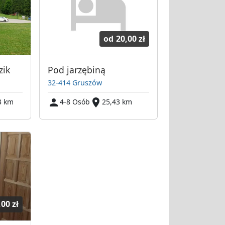
od
20,00 zł
zik
Pod jarzębiną
32-414 Gruszów
3 km
4-8 Osób
25,43 km
,00 zł