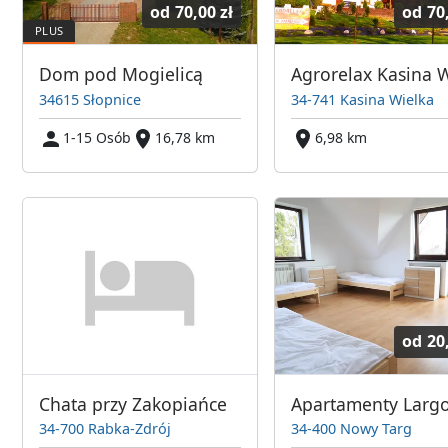
od
70,00 zł
od
70
Dom pod Mogielicą
Agrorelax Kasina 
34615 Słopnice
34-741 Kasina Wielka
1-15 Osób
16,78 km
6,98 km
od
20
Chata przy Zakopiańce
34-700 Rabka-Zdrój
34-400 Nowy Targ