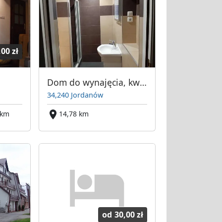
,00 zł
Dom do wynajęcia, kwatery pracownicze
34,240 Jordanów
 km
14,78 km
od
30,00 zł