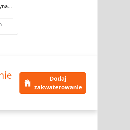
Barka pokoje na wynajem
m
nie
Dodaj
zakwaterowanie