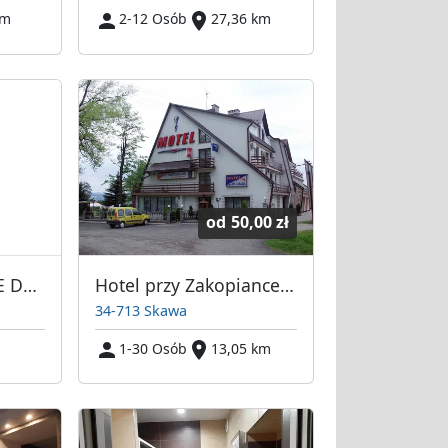
km
2-12 Osób
27,36 km
od
50,00 zł
MIESZKANIA NOWE DLA PRACOWNIKOW W GRONIU
Hotel przy Zakopiance koło Rabki-Zdrój
34-713 Skawa
1-30 Osób
13,05 km