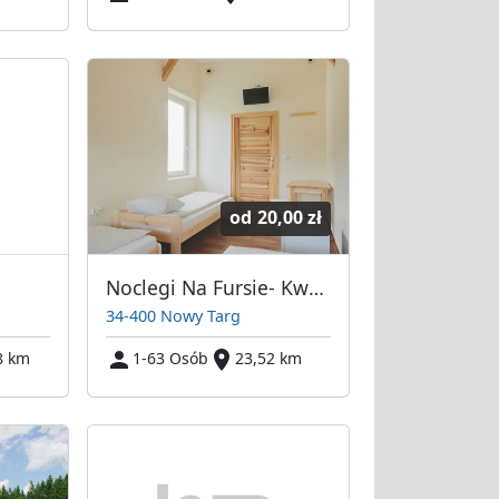
od
20,00 zł
Noclegi Na Fursie- Kwatery Pracownicze
34-400 Nowy Targ
8 km
1-63 Osób
23,52 km