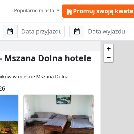
Promuj swoją kwate
Popularne miasta
Anreise
Abreise
+
 - Mszana Dolna hotele
−
wników w mieście Mszana Dolna
26