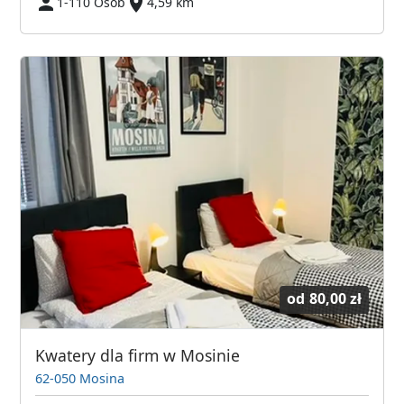
1-110 Osób
4,59 km
od
80,00 zł
Kwatery dla firm w Mosinie
62-050 Mosina