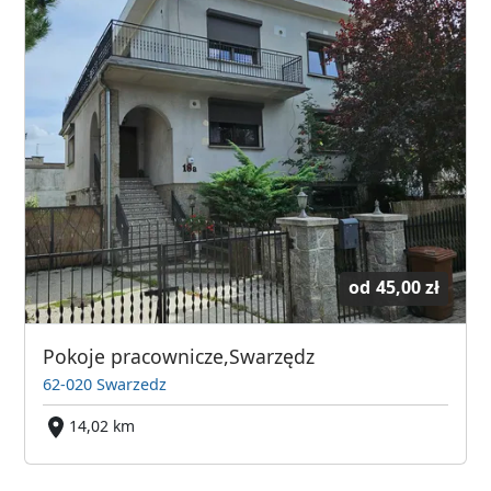
od
45,00 zł
Pokoje pracownicze,Swarzędz
62-020 Swarzedz
14,02 km