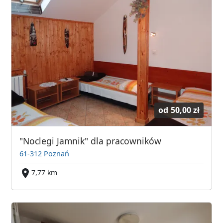
od
50,00 zł
"Noclegi Jamnik" dla pracowników
61-312 Poznań
7,77 km