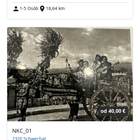
1-5 Osób
18,64 km
od
40,00 €
NKC_01
2320 Schwechat