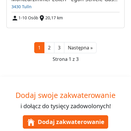
3430 Tulln
1-10 Osób
20,17 km
Next
1
2
3
Następna »
Strona 1 z 3
Dodaj swoje zakwaterowanie
i dołącz do
tysięcy
zadowolonych!
Dodaj zakwaterowanie