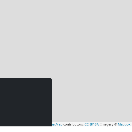
.
Leaflet
|
Map data ©
OpenStreetMap
contributors,
CC-BY-SA
, Imagery ©
Mapbox