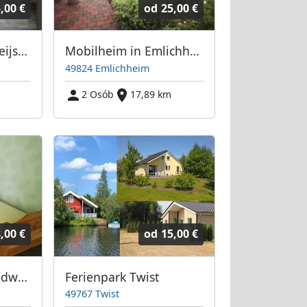
,00 €
od
25,00 €
Monteurzimmer Kleijsen
Mobilheim in Emlichheim zu Vermieten
49824 Emlichheim
2 Osób
17,89 km
,00 €
od
15,00 €
Unterkunft für Handwerker und Saisonarbeiter
Ferienpark Twist
49767 Twist