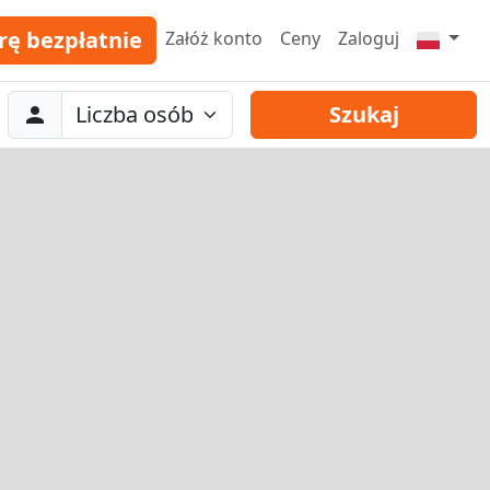
rę bezpłatnie
Załóż konto
Ceny
Zaloguj
Abreise
Liczba osób
Szukaj