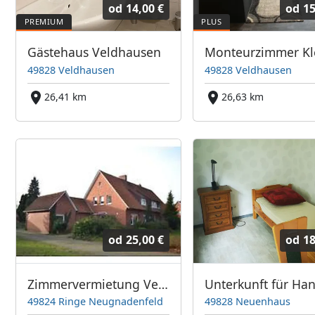
od
14,00 €
od
15
Gästehaus Veldhausen
49828 Veldhausen
49828 Veldhausen
26,41 km
26,63 km
od
25,00 €
od
18
Zimmervermietung Verhagen
49824 Ringe Neugnadenfeld
49828 Neuenhaus