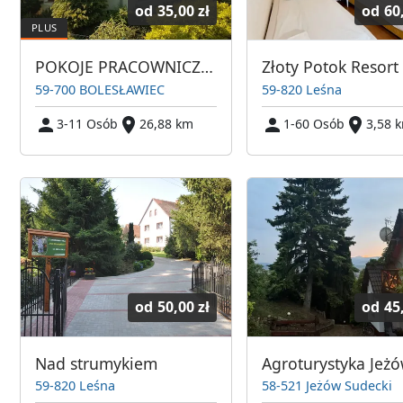
od
35,00 zł
od
60
POKOJE PRACOWNICZE W BOLESŁAWCU
59-700 BOLESŁAWIEC
59-820 Leśna
3-11 Osób
26,88 km
1-60 Osób
3,58 
od
50,00 zł
od
45
Nad strumykiem
59-820 Leśna
58-521 Jeżów Sudecki