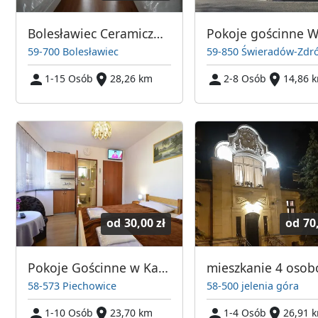
Bolesławiec Ceramiczna 45
59-700 Bolesławiec
59-850 Świeradów-Zdró
1-15 Osób
28,26 km
2-8 Osób
14,86 
od
30,00 zł
od
70
Pokoje Gościnne w Karkonoszach
mieszkanie 4 oso
58-573 Piechowice
58-500 jelenia góra
1-10 Osób
23,70 km
1-4 Osób
26,91 