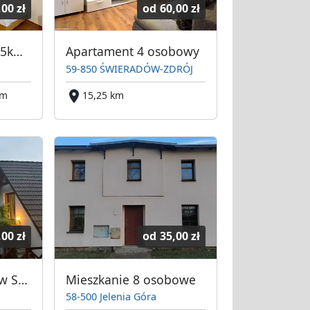
,00 zł
od
60,00 zł
Złoty Potok Resort 5km do Gryfowa Śląskiego
Apartament 4 osobowy
59-850 ŚWIERADÓW-ZDRÓJ
km
15,25 km
,00 zł
od
35,00 zł
Agroturystyka Jeżów Sudecki
Mieszkanie 8 osobowe
58-500 Jelenia Góra