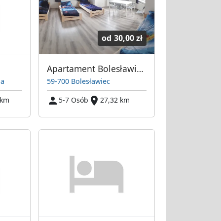
od
30,00 zł
Apartament Bolesławiec (kwatery, pokoje, noclegi)
ba
59-700 Bolesławiec
 km
5-7 Osób
27,32 km