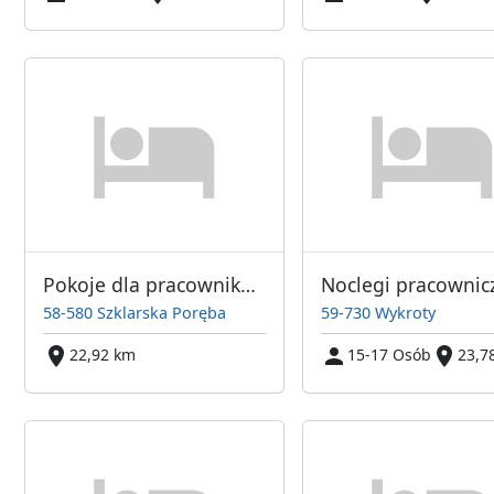
Pokoje dla pracowników w Szklarskiej Porębie
Noclegi pracownic
58-580 Szklarska Poręba
59-730 Wykroty
22,92 km
15-17 Osób
23,7