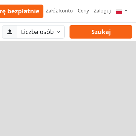
rę bezpłatnie
Załóż konto
Ceny
Zaloguj
Abreise
Liczba osób
Szukaj