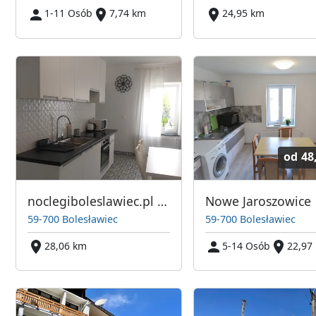
1-11 Osób
7,74 km
24,95 km
od
48
noclegiboleslawiec.pl dla FIRM
Nowe Jaroszowice
59-700 Bolesławiec
59-700 Bolesławiec
28,06 km
5-14 Osób
22,97