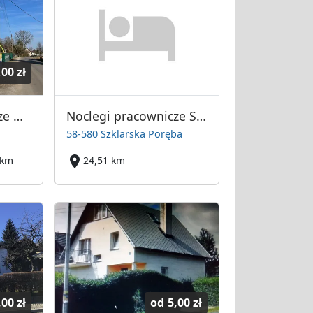
,00 zł
Noclegi Pracownicze Wykroty Główna 81
Noclegi pracownicze Szept Potoku
58-580 Szklarska Poręba
 km
24,51 km
,00 zł
od
5,00 zł