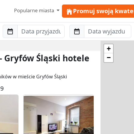
Promuj swoją kwate
Popularne miasta
Anreise
Abreise
+
- Gryfów Śląski hotele
−
ników w mieście Gryfów Śląski
29