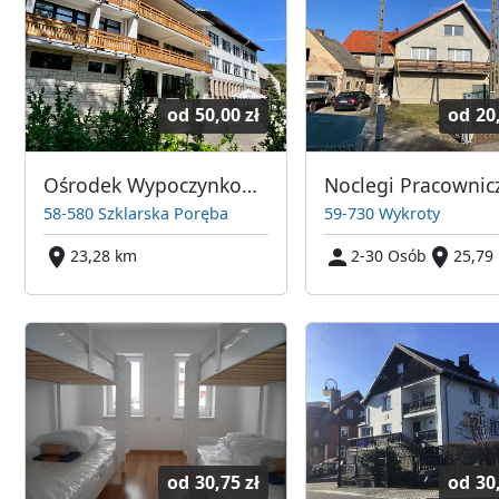
od
50,00 zł
od
20
Ośrodek Wypoczynkowy Sudety
58-580 Szklarska Poręba
59-730 Wykroty
23,28 km
2-30 Osób
25,79
od
30,75 zł
od
30