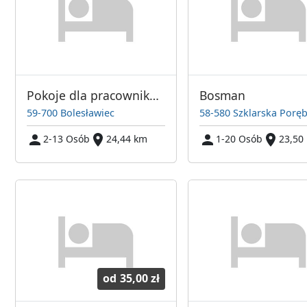
Pokoje dla pracowników
Bosman
59-700 Bolesławiec
58-580 Szklarska Porę
2-13 Osób
24,44 km
1-20 Osób
23,50
od
35,00 zł