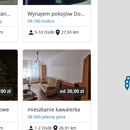
Pokoje gościnne Wanda Dzierewianko
Wynajem pokojów Dobra k. Bolesławca
j
59-700 Dobra
km
5-10 Osób
27,93 km
,00 zł
od
30,00 zł
bowe
mieszkanie kawalerka
58-500 jelenia góra
km
1-2 Osób
26,91 km