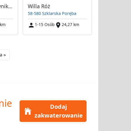
Noclegi dla pracowników w Wykrotach
Willa Róż
58-580 Szklarska Poręba
 km
1-15 Osób
24,27 km
Next
a »
nie
Dodaj
zakwaterowanie