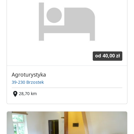
od
40,00 zł
Agroturystyka
39-230 Brzostek
28,70 km