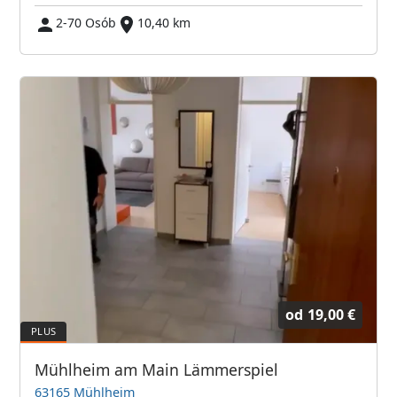
2-70 Osób
10,40 km
od
19,00 €
Mühlheim am Main Lämmerspiel
63165 Mühlheim