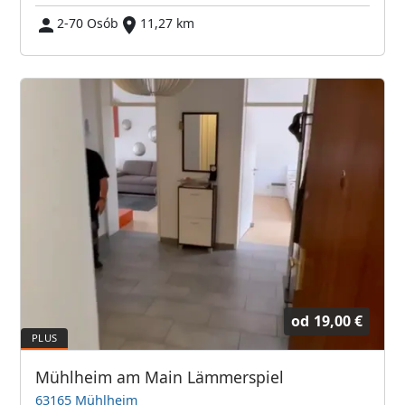
2-70 Osób
11,27 km
od
19,00 €
Mühlheim am Main Lämmerspiel
63165 Mühlheim