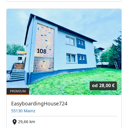
od
28,00 €
EasyboardingHouse724
55130 Mainz
29,66 km