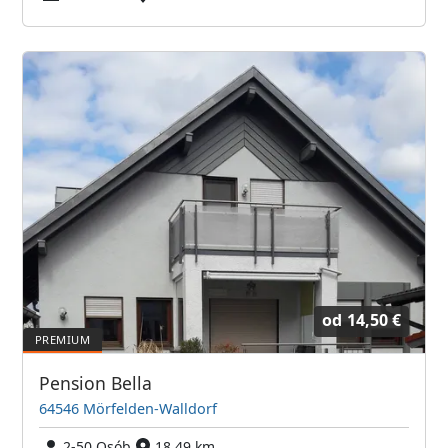
od
14,50 €
Pension Bella
64546 Mörfelden-Walldorf
2-50 Osób
18,49 km