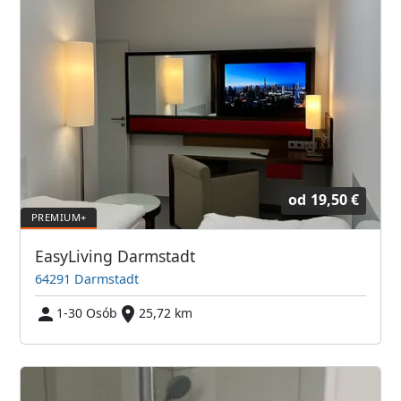
od
19,50 €
EasyLiving Darmstadt
64291 Darmstadt
1-30 Osób
25,72 km