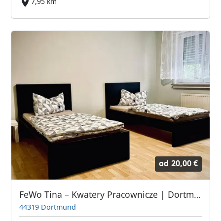
7,95 km
od
20,00 €
FeWo Tina – Kwatery Pracownicze | Dortmund • Lünen • Unna
44319 Dortmund