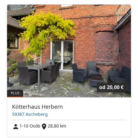
od
20,00 €
Kötterhaus Herbern
59387 Ascheberg
1-10 Osób
28,80 km