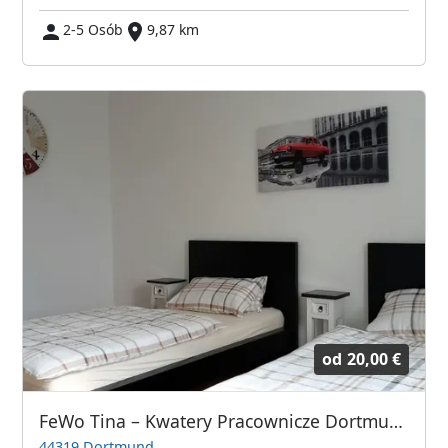
2-5 Osób
9,87 km
od
20,00 €
FeWo Tina – Kwatery Pracownicze Dortmund, Unna, Lünen, Bergkamen
44319 Dortmund