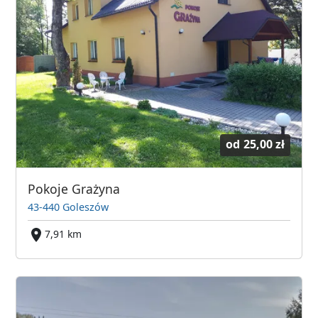
od
25,00 zł
Pokoje Grażyna
43-440 Goleszów
7,91 km