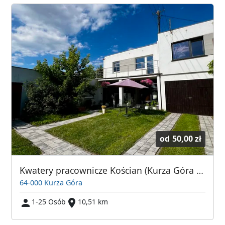
od
50,00 zł
Kwatery pracownicze Kościan (Kurza Góra Pod Lasem)
64-000 Kurza Góra
1-25 Osób
10,51 km