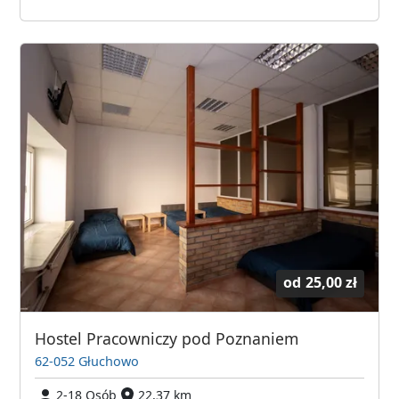
od
25,00 zł
Hostel Pracowniczy pod Poznaniem
62-052 Głuchowo
2-18 Osób
22,37 km