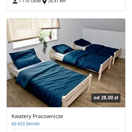
1-110 Osób
26,41 km
od
28,00 zł
Kwatery Pracownicze
62-023 Żerniki