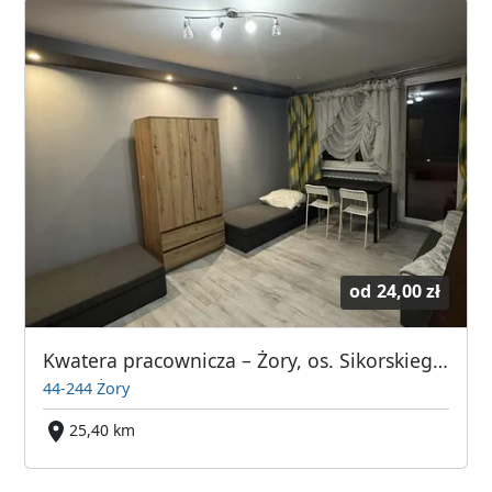
od
24,00 zł
Kwatera pracownicza – Żory, os. Sikorskiego – komfortowe pokoje
44-244 Żory
25,40 km