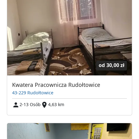
od
30,00 zł
Kwatera Pracownicza Rudołtowice
43-229 Rudołtowice
2-13 Osób
4,63 km