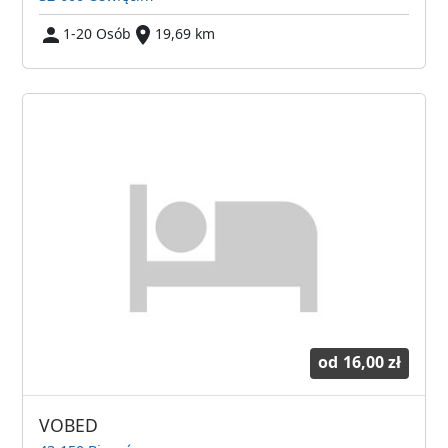
1-20 Osób
19,69 km
od
16,00 zł
VOBED