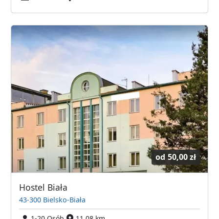
od
50,00 zł
Hostel Biała
43-300 Bielsko-Biała
1-20 Osób
11,08 km