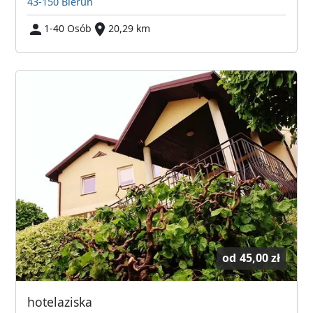
43-150 Bieruń
1-40 Osób
20,29 km
od
45,00 zł
hotelaziska