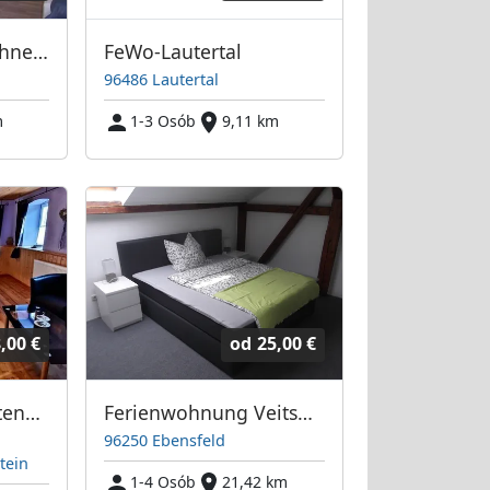
Ferienwohnung Schneider
FeWo-Lautertal
96486 Lautertal
m
1-3 Osób
9,11 km
,00 €
od
25,00 €
Ferienwohnung Altenstein
Ferienwohnung Veitsberg
96250 Ebensfeld
tein
1-4 Osób
21,42 km