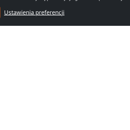
Ustawienia preferencji
wników w sąsiednich lokalizacjach
owniczy
Hotel pracowniczy
Hotel pra
)
Kulmbach
(51 km)
Forchhei
ORMACJE
POPULARNE MIASTA
Hotel pracowniczy Frankfur