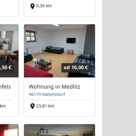
0,36 km
,50 €
od
16,00 €
nfels
Wohnung in Medlitz
96179 Rattelsdorf
 km
23,81 km