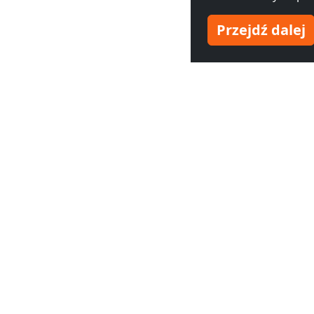
Przejdź dalej
Zobacz noclegi dla praco
Hotel pracowniczy
Hotel prac
Bamberg
(37 km)
Suhl
(44 km
INF
Ceny