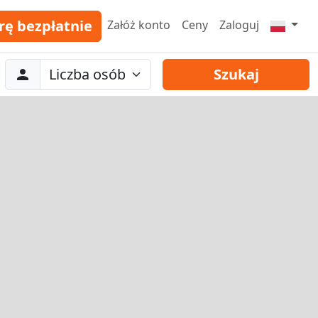
rę bezpłatnie
Załóż konto
Ceny
Zaloguj
Abreise
Liczba osób
Szukaj