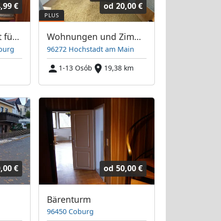
,99 €
od
20,00 €
Monteurunterkunft für bis zu 49 Personen
Wohnungen und Zimmer für Monteure
burg
96272 Hochstadt am Main
1-13 Osób
19,38 km
,00 €
od
50,00 €
Bärenturm
96450 Coburg