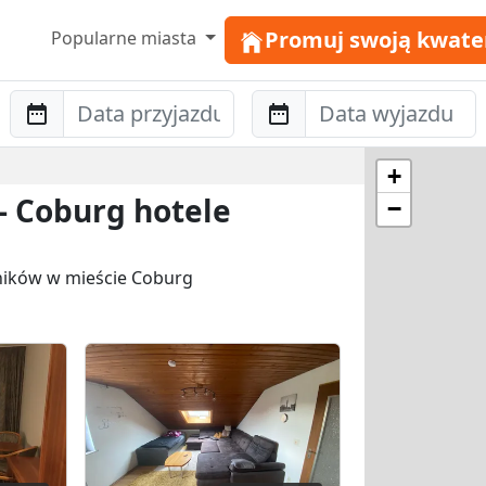
Promuj swoją kwate
Popularne miasta
Anreise
Abreise
+
- Coburg hotele
−
wników w mieście Coburg