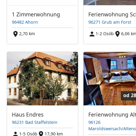
1 Zimmerwohnung
96482 Ahorn
96271 Grub am Forst
2,70 km
1-2 Osób
6,06 k
od
28
Haus Endres
96231 Bad Staffelstein
96126
Maroldsweisach/Altens
1-5 Osób
17,90 km