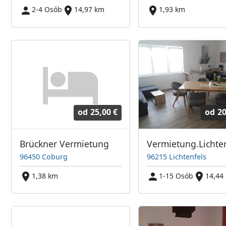
2-4 Osób
14,97 km
1,93 km
od
25,00 €
od
20
Brückner Vermietung
Vermietung.Lichte
96450 Coburg
96215 Lichtenfels
1,38 km
1-15 Osób
14,44