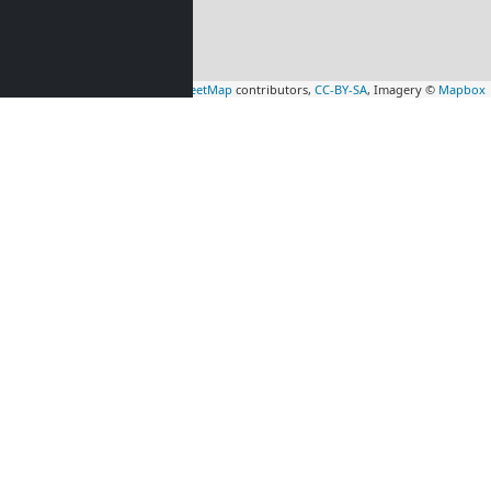
Leaflet
|
Map data ©
OpenStreetMap
contributors,
CC-BY-SA
, Imagery ©
Mapbox
cowniczy
Hotel pracowniczy
m
(55 km)
Saalfeld
(56 km)
t nad