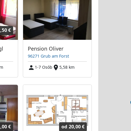
,50 €
gl
Pension Oliver
96271 Grub am Forst
km
1-7 Osób
5,58 km
,00 €
od
20,00 €