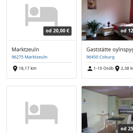
od
20,00 €
od
12
Marktzeuln
Gaststätte oylnspy
96275 Marktzeuln
96450 Coburg
18,17 km
1-10 Osób
2,38 
od
25