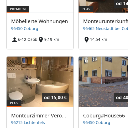
od
14
Möbelierte Wohnungen
96450 Coburg
96465 Neustadt bei Co
6-12 Osób
9,19 km
14,54 km
od
15,00 €
od
40
Monteurzimmer Veronika
Coburg#House66
96215 Lichtenfels
96450 Coburg