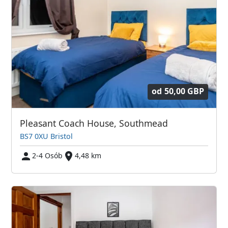
od
50,00 GBP
Pleasant Coach House, Southmead
BS7 0XU Bristol
2-4 Osób
4,48 km