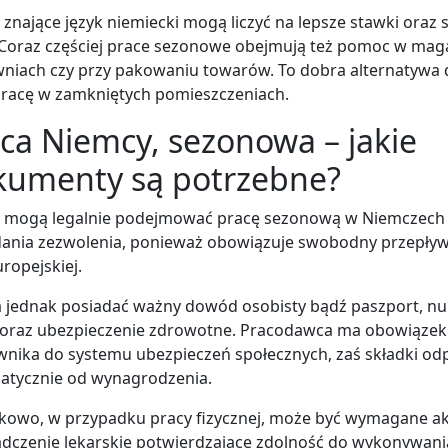
znające język niemiecki mogą liczyć na lepsze stawki oraz
 Coraz częściej prace sezonowe obejmują też pomoc w mag
niach czy przy pakowaniu towarów. To dobra alternatywa d
pracę w zamkniętych pomieszczeniach.
ca Niemcy, sezonowa – jakie
kumenty są potrzebne?
y mogą legalnie podejmować pracę sezonową w Niemczech 
dania zezwolenia, ponieważ obowiązuje swobodny przepły
uropejskiej.
a jednak posiadać ważny dowód osobisty bądź paszport, 
 oraz ubezpieczenie zdrowotne. Pracodawca ma obowiązek 
wnika do systemu ubezpieczeń społecznych, zaś składki o
atycznie od wynagrodzenia.
kowo, w przypadku pracy fizycznej, może być wymagane a
dczenie lekarskie potwierdzające zdolność do wykonywania