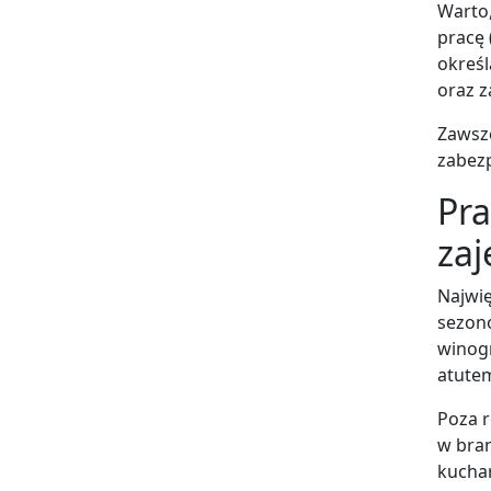
Warto
pracę 
okreś
oraz 
Zawsze
zabez
Pra
zaj
Najwię
sezono
winogr
atute
Poza 
w bran
kuchar