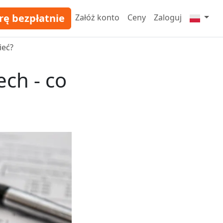
rę bezpłatnie
Załóż konto
Ceny
Zaloguj
ieć?
ch - co