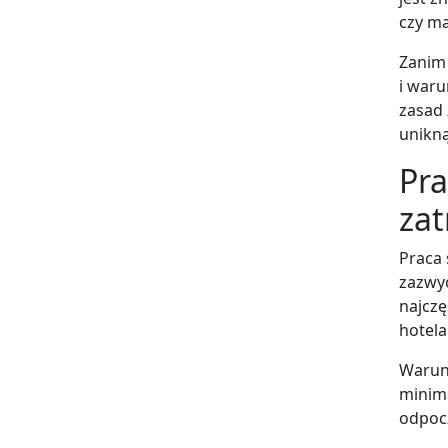
czy m
Zanim 
i war
zasad 
unikną
Pr
zat
Praca
zazwyc
najczę
hotela
Warunk
minima
odpocz