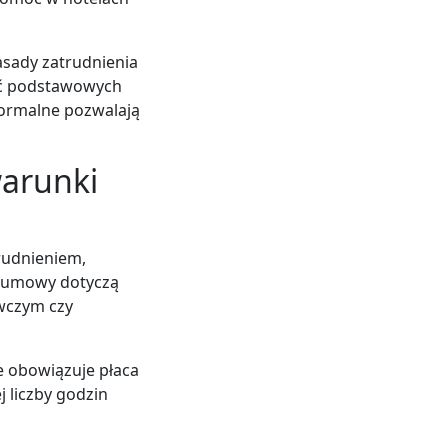
asady zatrudnienia
ść podstawowych
 formalne pozwalają
arunki
rudnieniem,
u umowy dotyczą
ywczym czy
e obowiązuje płaca
 liczby godzin