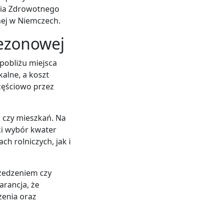
nia Zdrowotnego
nej w Niemczech.
ezonowej
obliżu miejsca
alne, a koszt
zęściowo przez
i czy mieszkań. Na
ki wybór kwater
h rolniczych, jak i
zedzeniem czy
arancja, że
zenia oraz