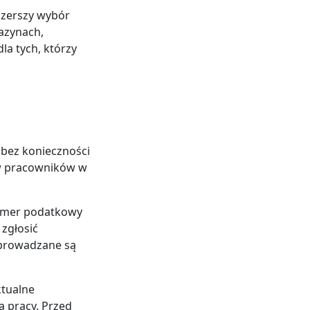
 szerszy wybór
azynach,
la tych, którzy
bez konieczności
w pracowników w
numer podatkowy
zgłosić
dprowadzane są
ktualne
 pracy. Przed