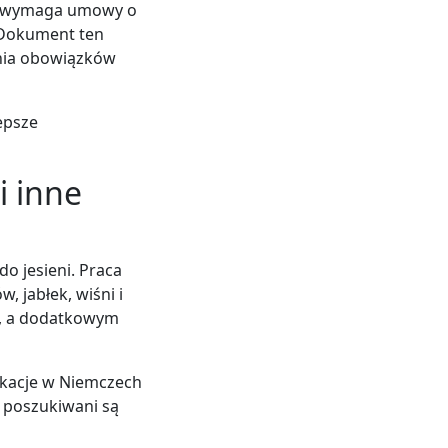
ch wymaga umowy o
. Dokument ten
ania obowiązków
epsze
i inne
do jesieni. Praca
 jabłek, wiśni i
a, a dodatkowym
akacje w Niemczech
h poszukiwani są