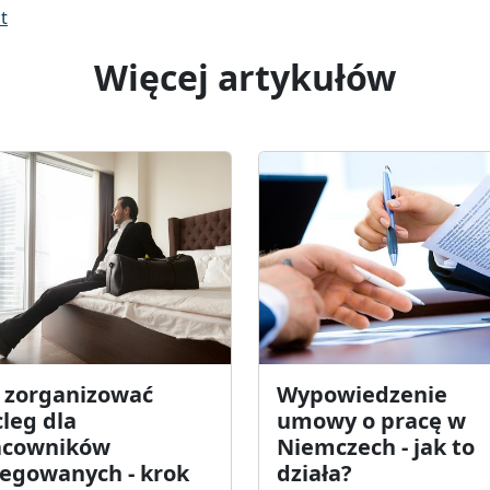
t
Więcej artykułów
k zorganizować
Wypowiedzenie
leg dla
umowy o pracę w
acowników
Niemczech - jak to
legowanych - krok
działa?