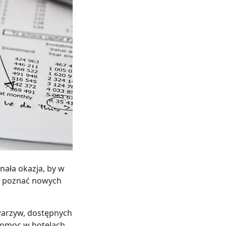
ała okazja, by w
 i poznać nowych
warzyw, dostępnych
 pomoc w hotelach