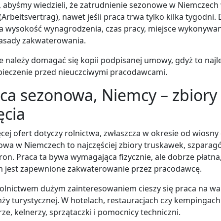
, abyśmy wiedzieli, że zatrudnienie sezonowe w Niemcze
(Arbeitsvertrag), nawet jeśli praca trwa tylko kilka tygodni
la wysokość wynagrodzenia, czas pracy, miejsce wykonyw
zasady zakwaterowania.
 należy domagać się kopii podpisanej umowy, gdyż to najl
pieczenie przed nieuczciwymi pracodawcami.
ca sezonowa, Niemcy – zbiory 
ęcia
cej ofert dotyczy rolnictwa, zwłaszcza w okresie od wiosny 
wa w Niemczech to najczęściej zbiory truskawek, szparagów,
on. Praca ta bywa wymagająca fizycznie, ale dobrze płatn
m jest zapewnione zakwaterowanie przez pracodawcę.
rolnictwem dużym zainteresowaniem cieszy się praca na w
ży turystycznej. W hotelach, restauracjach czy kempingac
ze, kelnerzy, sprzątaczki i pomocnicy techniczni.