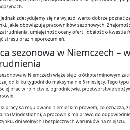
agazynach.
jednak zdecydujemy się na wyjazd, warto dobrze poznać z
unki, jakie obowiązują pracowników sezonowych. Znajomo
zatrudnienia, umiejętność oceny ofert i dbałość o kwestie
ć stresu oraz nieporozumień.
aca sezonowa w Niemczech – w
rudnienia
 sezonowa w Niemczech wiąże się z krótkoterminowym zat
zaj od kilku tygodni do maksymalnie 6 miesięcy. Tego typ
ściej prac w rolnictwie, ogrodnictwie, przetwórstwie spoż
rstwie.
i pracy są regulowane niemieckim prawem, co oznacza, ż
lna (Mindestlohn), a pracownik ma prawo do odpowiedniej
ynku, dni wolnych i bezpiecznych warunków na miejscu.