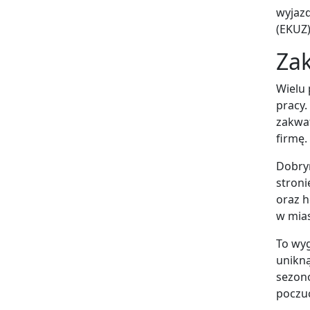
wyjaz
(EKUZ)
Za
Wielu
pracy.
zakwat
firmę.
Dobrym
stroni
oraz h
w mia
To wy
unikną
sezono
poczuc