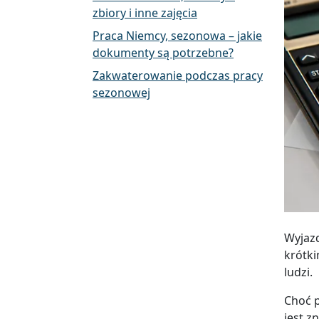
zbiory i inne zajęcia
Praca Niemcy, sezonowa – jakie
dokumenty są potrzebne?
Zakwaterowanie podczas pracy
sezonowej
Wyjazd
krótki
ludzi.
Choć p
jest z