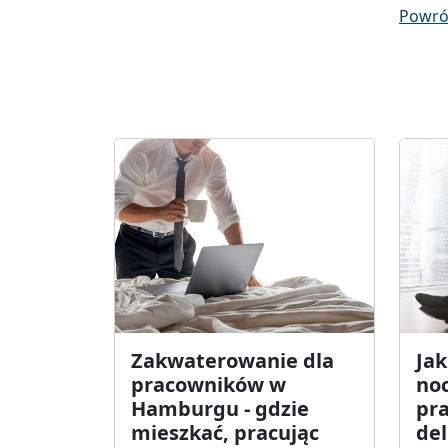
Powró
Zakwaterowanie dla
Ja
pracowników w
noc
Hamburgu - gdzie
pr
mieszkać, pracując
de