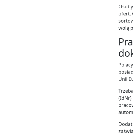
Osoby 
ofert.
sortow
wolą 
Pra
do
Polac
posia
Unii E
Trzeb
(IdNr)
praco
autom
Dodat
zaświa