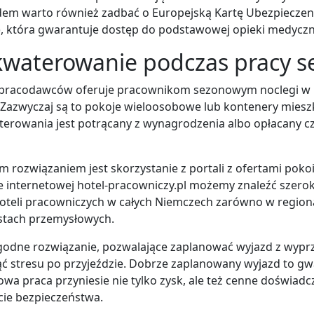
dem warto również zadbać o Europejską Kartę Ubezpiecze
, która gwarantuje dostęp do podstawowej opieki medycz
kwaterowanie podczas pracy s
 pracodawców oferuje pracownikom sezonowym noclegi w p
 Zazwyczaj są to pokoje wieloosobowe lub kontenery mieszk
erowania jest potrącany z wynagrodzenia albo opłacany c
 rozwiązaniem jest skorzystanie z portali z ofertami poko
e internetowej hotel-pracowniczy.pl możemy znaleźć szero
oteli pracowniczych w całych Niemczech zarówno w regionac
stach przemysłowych.
godne rozwiązanie, pozwalające zaplanować wyjazd z wypr
ć stresu po przyjeździe. Dobrze zaplanowany wyjazd to gw
wa praca przyniesie nie tylko zysk, ale też cenne doświadc
ie bezpieczeństwa.