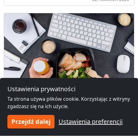
Ustawienia prywatności
Ta strona używa plików cookie. Korzystając z witryny
zgadzasz się na ich użycie.
Posiłki regeneracyjne dla pracowników
Przejdź dalej
Ustawienia preferencji
– rozporządzenie, kiedy i komu
przysługują?