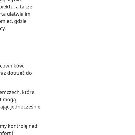
iektu, a także
ta ułatwia im
miec, gdzie
cy.
racowników.
raz dotrzeć do
iemczech, które
st mogą
ając jednocześnie
irmy kontrolę nad
fort i