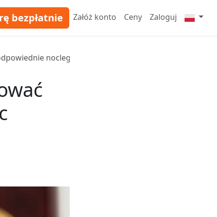
rę bezpłatnie
Załóż konto
Ceny
Zaloguj
 odpowiednie noclegi pracownicze?
zować
c