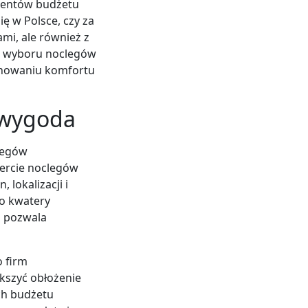
ementów budżetu
ię w Polsce, czy za
ami, ale również z
o wyboru noclegów
chowaniu komfortu
i wygoda
legów
fercie noclegów
 lokalizacji i
no kwatery
o pozwala
o firm
kszyć obłożenie
ich budżetu