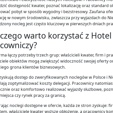
zić dostępność kwater, poznać lokalizację oraz standard ob
ować pobyt w sposób wygodny i bezstresowy. Zaufana ofer
cję w nowym środowisku, zwłaszcza przy wyjazdach do Nie
zony nocleg jest często kluczowy w pierwszych dniach pra
czego warto korzystać z Hotel
cowniczy?
rma łączy potrzeby trzech grup: właścicieli kwater, firm i p
ciele obiektów mogą zwiększyć widoczność swojej oferty o
iego grona klientów biznesowych.
zyskują dostęp do zweryfikowanych noclegów w Polsce i N
ają zoptymalizować koszty delegacji. Pracownicy natomia
cznie oraz komfortowo realizować wyjazdy służbowe, pozn
iejsca czy rynek pracy za granicą.
ając noclegi dostępne w ofercie, każda ze stron zyskuje: f
em, właściciele kwater wyższe obłożenie, a pracownicy kom