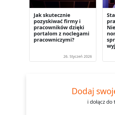
Jak skutecznie
St
pozyskiwać firmy i
pr
pracowników dzięki
Nie
portalom z noclegami
nor
pracowniczymi?
sp
wy
26. Styczeń 2026
Dodaj swoj
i dołącz do