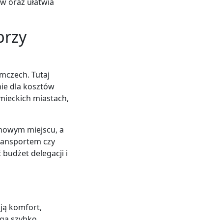
w oraz ułatwia
przy
mczech. Tutaj
ie dla kosztów
emieckich miastach,
nowym miejscu, a
ransportem czy
budżet delegacji i
ją komfort,
ogą szybko