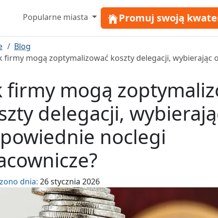
Promuj swoją kwate
Popularne miasta
e
Blog
k firmy mogą zoptymalizować koszty delegacji, wybierając
k firmy mogą zoptymali
szty delegacji, wybierają
powiednie noclegi
acownicze?
zono dnia:
26 stycznia 2026