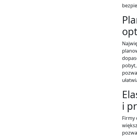
bezpie
Pla
opt
Najwię
plano
dopas
pobyt,
pozwal
ułatwi
Ela
i p
Firmy 
większ
pozwal