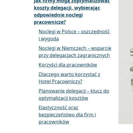
Jak firmy mogą zoptymalizować
koszty delegacji, wybierając
odpowiednie noclegi
pracownicze?
Noclegi w Polsce – oszczędność
i wygoda
Noclegi w Niemczech – wsparcie
przy delegacjach zagranicznych
Korzyści dla pracowników
Dlaczego warto korzystać z
Hotel Pracowniczy?
Planowanie delegacji – klucz do
optymalizacji kosztów
Elastyczność oraz
bezpieczeństwo dla firm i
pracowników