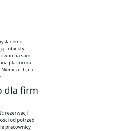
emyślanemu
jąc obiekty
arówno na sam
fana platforma
 Niemczech, co
.
 dla firm
ść rezerwacji
ości od potrzeb
ie pracownicy