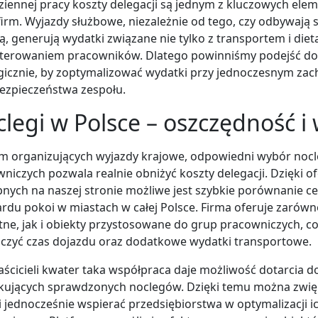
iennej pracy koszty delegacji są jednym z kluczowych el
firm. Wyjazdy służbowe, niezależnie od tego, czy odbywają s
ą, generują wydatki związane nie tylko z transportem i diet
terowaniem pracowników. Dlatego powinniśmy podejść d
gicznie, by zoptymalizować wydatki przy jednoczesnym za
ezpieczeństwa zespołu.
legi w Polsce – oszczędność 
rm organizujących wyjazdy krajowe, odpowiedni wybór noc
niczych pozwala realnie obniżyć koszty delegacji. Dzięki o
nych na naszej stronie możliwe jest szybkie porównanie cen,
rdu pokoi w miastach w całej Polsce. Firma oferuje zarów
ne, jak i obiekty przystosowane do grup pracowniczych, c
czyć czas dojazdu oraz dodatkowe wydatki transportowe.
aścicieli kwater taka współpraca daje możliwość dotarcia d
kujących sprawdzonych noclegów. Dzięki temu można zwię
i jednocześnie wspierać przedsiębiorstwa w optymalizacji 