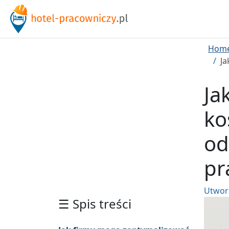
Hom
Ja
Ja
ko
od
pr
Utwor
☰ Spis treści