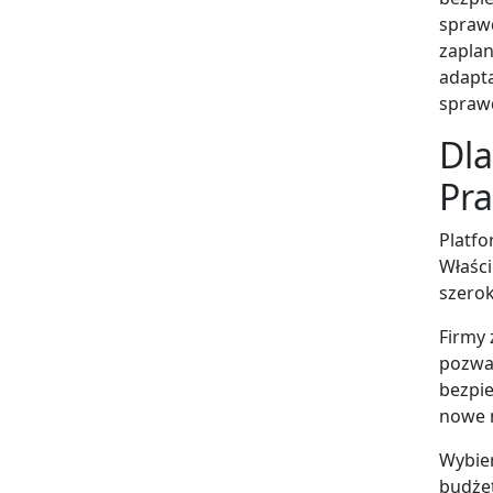
sprawd
zaplan
adapta
sprawd
Dla
Pra
Platfo
Właści
szerok
Firmy 
pozwal
bezpie
nowe m
Wybier
budżet