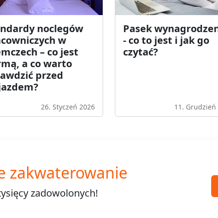
andardy noclegów
Pasek wynagrodzen
acowniczych w
- co to jest i jak go
mczech – co jest
czytać?
mą, a co warto
rawdzić przed
jazdem?
26. Styczeń 2026
11. Grudzień
e zakwaterowanie
tysięcy
zadowolonych!