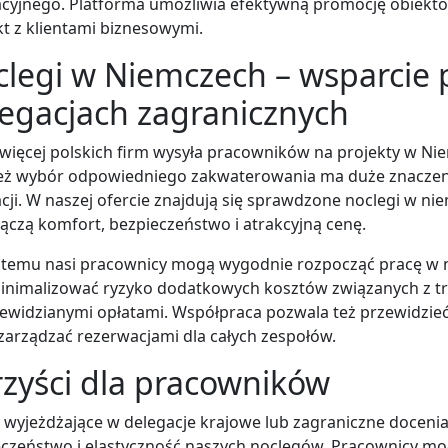
cyjnego. Platforma umożliwia efektywną promocję obiektó
t z klientami biznesowymi.
legi w Niemczech – wsparcie 
egacjach zagranicznych
więcej polskich firm wysyła pracowników na projekty w Nie
eż wybór odpowiedniego zakwaterowania ma duże znaczen
cji. W naszej ofercie znajdują się sprawdzone noclegi w ni
łączą komfort, bezpieczeństwo i atrakcyjną cenę.
i temu nasi pracownicy mogą wygodnie rozpocząć pracę w 
inimalizować ryzyko dodatkowych kosztów związanych z t
ewidzianymi opłatami. Współpraca pozwala też przewidzieć 
zarządzać rezerwacjami dla całych zespołów.
zyści dla pracowników
wyjeżdżające w delegacje krajowe lub zagraniczne docenia
eczeństwo i elastyczność naszych noclegów. Pracownicy m