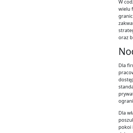
W codz
wielu 
granic
zakwa
strate
oraz b
Noc
Dla fi
pracow
dostęp
standa
prywat
ograni
Dla wł
poszu
pokoi 