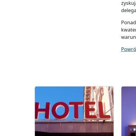
zyskuj
delega
Ponadt
kwate
warunk
Powró