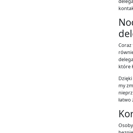
delega
kontak
Noc
del
Coraz 
równi
delega
które 
Dzięk
my zm
nieprz
łatwo 
Kor
Osoby 
bezpi