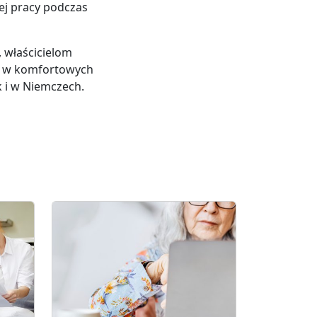
ej pracy podczas
 właścicielom
ę w komfortowych
k i w Niemczech.