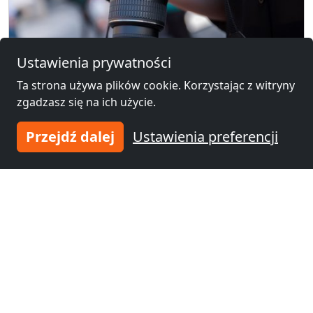
Ustawienia prywatności
Ta strona używa plików cookie. Korzystając z witryny
zgadzasz się na ich użycie.
Ranking najpopularniejszych miast w
Niemczech dla pracowników
Przejdź dalej
Ustawienia preferencji
zagranicznych - gdzie Polacy
najczęściej wyjeżdżają do pracy?
02. Luty 2026
Dodaj swoje zakwaterowanie
i dołącz do
tysięcy
zadowolonych!