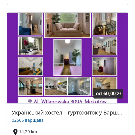
od
60,00 zł
Український хостел – гуртожиток у Варшаві
02665 варщава
14,29 km