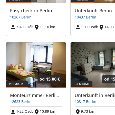
Easy check-in Berlin
Unterkunft-Berlin
10367 Berlin
10437 Berlin
3-40 Osób
11,16 km
1-12 Osób
14,03
od
15,00 €
od
15
Monteurzimmer Berlin Ost
Unterkunft in Berli
12623 Berlin
10317 Berlin
1-22 Osób
10,89 km
9,73 km