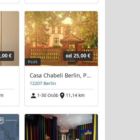
,00 €
od
25,00 €
Casa Chabeli Berlin, Pension / Gästehaus, Ferienwohnung - Berlin Steglitz-Zehlendorf
12207 Berlin
km
1-30 Osób
11,14 km