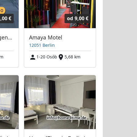
,00 €
od
9,00 €
Günstige Wohnungen in Berlin-Köpenick
Amaya Motel
12051 Berlin
km
1-20 Osób
5,68 km