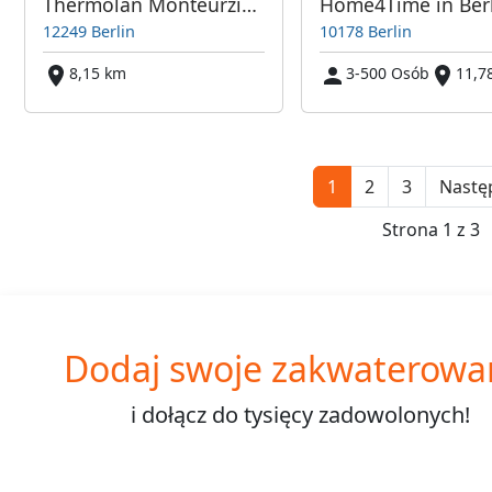
Thermolan Monteurzimmer
12249 Berlin
10178 Berlin
8,15 km
3-500 Osób
11,7
1
2
3
Nastę
Strona 1 z 3
Dodaj swoje zakwaterowa
i dołącz do
tysięcy
zadowolonych!