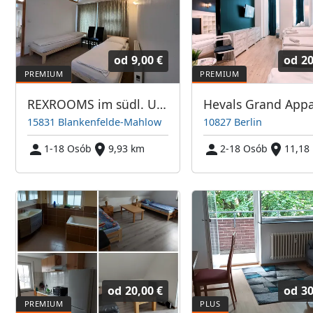
od
9,00 €
od
20
REXROOMS im südl. Umland von Berlin
15831 Blankenfelde-Mahlow
10827 Berlin
1-18 Osób
9,93 km
2-18 Osób
11,18
od
20,00 €
od
30