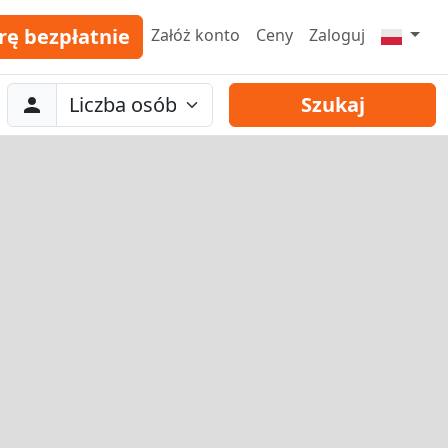
rę bezpłatnie
Załóż konto
Ceny
Zaloguj
Abreise
Liczba osób
Szukaj