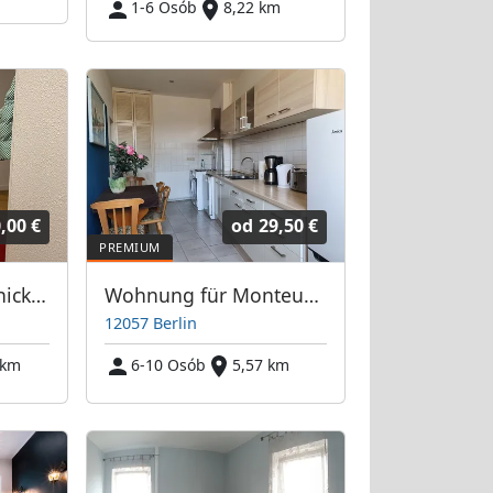
1-6 Osób
8,22 km
,00 €
od
29,50 €
Pension Berlin Reinickendorf
Wohnung für Monteure nahe Dreieck Neukölln
12057 Berlin
 km
6-10 Osób
5,57 km