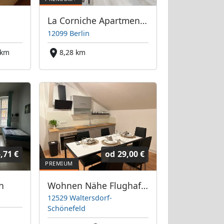
La Corniche Apartments GmbH "feel at home"
12099 Berlin
 km
8,28 km
,71 €
od
29,00 €
n
Wohnen Nähe Flughafen
12529 Waltersdorf-
Schönefeld