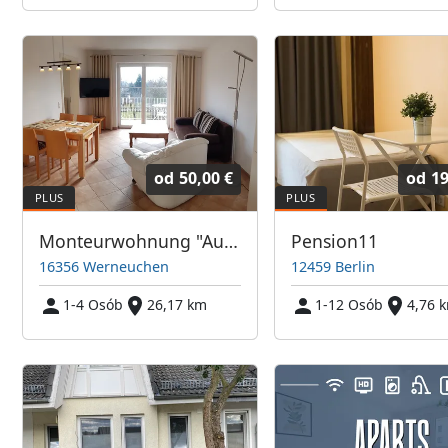
od
50,00 €
od
19
Monteurwohnung "Ausblick" 5 min von der A 10 Abfahrt Blumberg
Pension11
16356 Werneuchen
12459 Berlin
1-4 Osób
26,17 km
1-12 Osób
4,76 