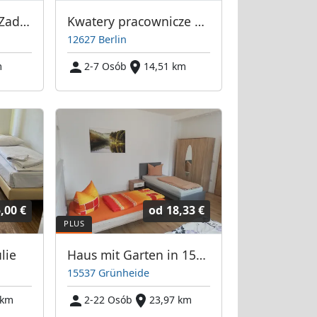
Ab 30 € Wohnung Zadekstrasse
Kwatery pracownicze Berlin-Hellersdorf i Neukölln pokoje 2-4 osób.
12627 Berlin
m
2-7 Osób
14,51 km
,00 €
od
18,33 €
lie
Haus mit Garten in 15537 Grünheide (Tesla)
15537 Grünheide
 km
2-22 Osób
23,97 km