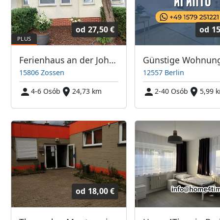
od
27,50 €
od
15
Ferienhaus an der Johne
15806 Zossen
12557 Berlin
4-6 Osób
24,73 km
2-40 Osób
5,99 
od
18,00 €