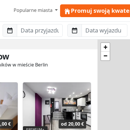
Promuj swoją kwate
Popularne miasta
Anreise
Abreise
+
dow
−
ników w mieście Berlin
,00 €
od
20,00 €