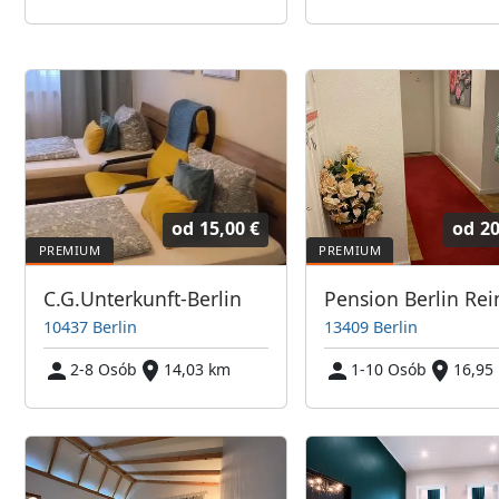
od
15,00 €
od
20
C.G.Unterkunft-Berlin
10437 Berlin
13409 Berlin
2-8 Osób
14,03 km
1-10 Osób
16,95