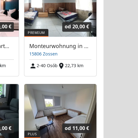
,00 €
od
20,00 €
Hevals Grand Appartments
Monteurwohnung in Zossen
15806 Zossen
 km
2-40 Osób
22,73 km
,00 €
od
11,00 €