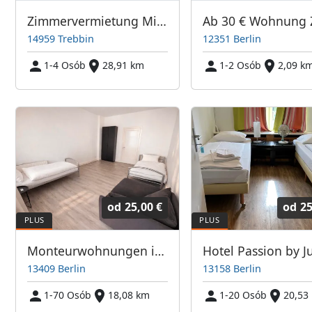
Zimmervermietung Mirko Becker
14959 Trebbin
12351 Berlin
1-4 Osób
28,91 km
1-2 Osób
2,09 k
od
25,00 €
od
25
Monteurwohnungen in Berlin
Hotel Passion by Ju
13409 Berlin
13158 Berlin
1-70 Osób
18,08 km
1-20 Osób
20,53