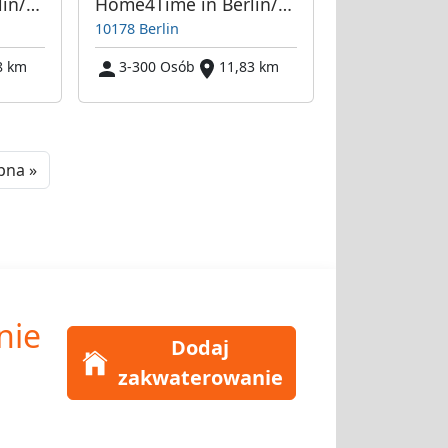
Home4Time in Berlin/Stadtteilen/Umland
Home4Time in Berlin/Stadtteilen/Umland
10178 Berlin
8 km
3-300 Osób
11,83 km
Next
pna »
nie
Dodaj
zakwaterowanie